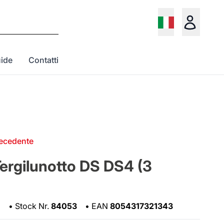
ide
Contatti
recedente
ergilunotto DS DS4 (3
1
•
Stock Nr.
84053
•
EAN
8054317321343