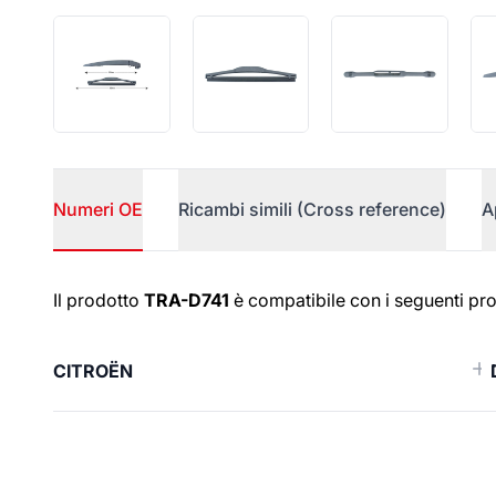
Numeri OE
Ricambi simili (Cross reference)
A
Numeri OE
Il prodotto
TRA-D741
è compatibile con i seguenti pro
CITROËN