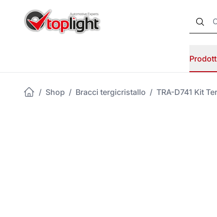
Prodott
/
Shop
/
Bracci tergicristallo
/
TRA-D741 Kit Te