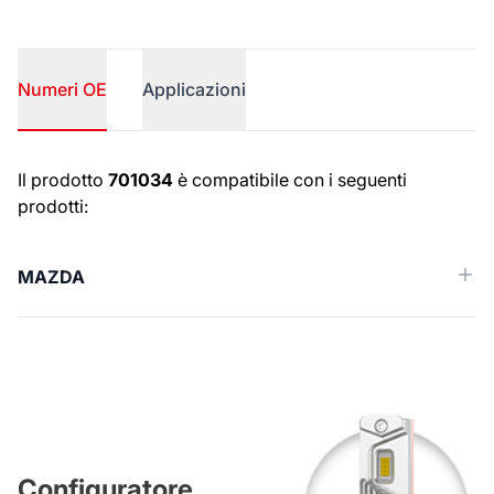
Numeri OE
Applicazioni
Numeri OE
Il prodotto
701034
è compatibile con i seguenti
prodotti:
MAZDA
Configuratore