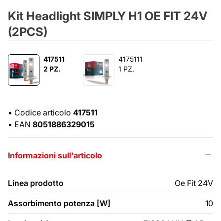
Kit Headlight SIMPLY H1 OE FIT 24V
(2PCS)
417511
4175111
2 PZ.
1 PZ.
•
Codice articolo
417511
•
EAN
8051886329015
Informazioni sull'articolo
Linea prodotto
Oe Fit 24V
Assorbimento potenza [W]
10