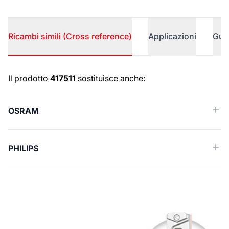
Ricambi simili (Cross reference)
Applicazioni
Gui
Ricambi simili (Cross reference)
Il prodotto
417511
sostituisce anche:
OSRAM
PHILIPS