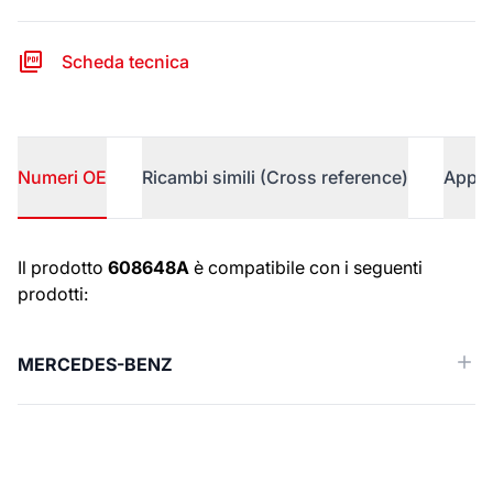
Scheda tecnica
Numeri OE
Ricambi simili (Cross reference)
Appli
Numeri OE
Il prodotto
608648A
è compatibile con i seguenti
prodotti:
MERCEDES-BENZ