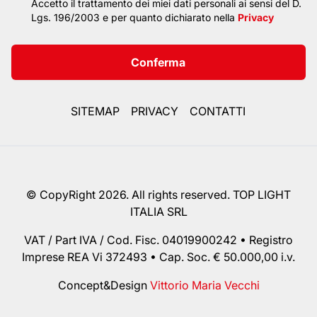
Privacy policy
Accetto il trattamento dei miei dati personali ai sensi del D.
Lgs. 196/2003 e per quanto dichiarato nella
Privacy
Conferma
SITEMAP
PRIVACY
CONTATTI
© CopyRight 2026. All rights reserved. TOP LIGHT
ITALIA SRL
VAT / Part IVA / Cod. Fisc. 04019900242 • Registro
Imprese REA Vi 372493 • Cap. Soc. € 50.000,00 i.v.
Concept&Design
Vittorio Maria Vecchi