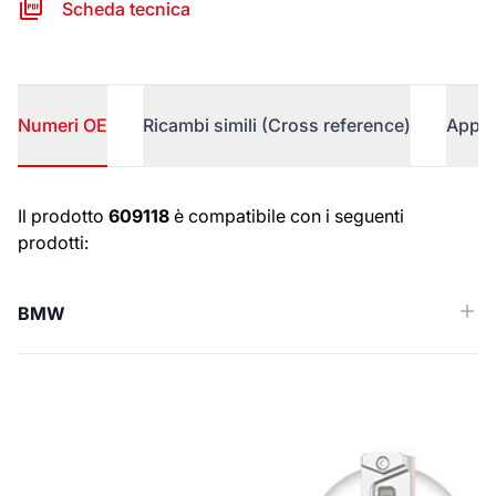
Scheda tecnica
Numeri OE
Ricambi simili (Cross reference)
Appli
Numeri OE
Il prodotto
609118
è compatibile con i seguenti
prodotti:
BMW