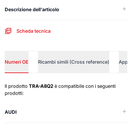
Descrizione dell'articolo
Scheda tecnica
Numeri OE
Ricambi simili (Cross reference)
Appli
Numeri OE
Il prodotto
TRA-A8Q2
è compatibile con i seguenti
prodotti:
AUDI