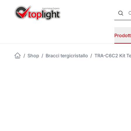
Prodott
/
Shop
/
Bracci tergicristallo
/
TRA-C6C2 Kit T