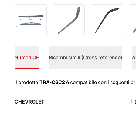
Numeri OE
Ricambi simili (Cross reference)
A
Numeri OE
Il prodotto
TRA-C6C2
è compatibile con i seguenti pr
CHEVROLET