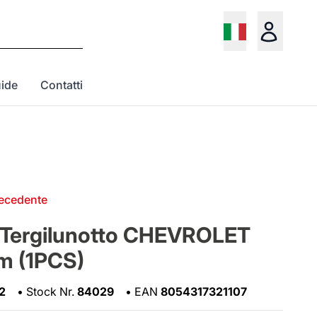
ide
Contatti
recedente
 Tergilunotto CHEVROLET
m (1PCS)
2
•
Stock Nr.
84029
•
EAN
8054317321107