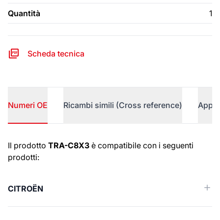
Quantità
1
Scheda tecnica
Numeri OE
Ricambi simili (Cross reference)
Appli
Numeri OE
Il prodotto
TRA-C8X3
è compatibile con i seguenti
prodotti:
CITROËN