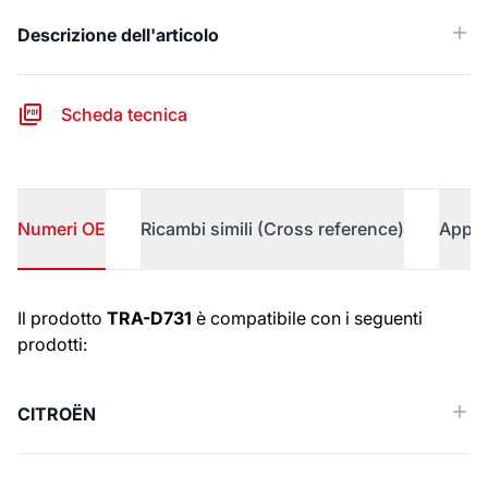
Descrizione dell'articolo
Scheda tecnica
Numeri OE
Ricambi simili (Cross reference)
Appli
Numeri OE
Il prodotto
TRA-D731
è compatibile con i seguenti
prodotti:
CITROËN