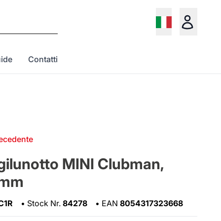
ide
Contatti
recedente
rgilunotto MINI Clubman,
0mm
C1R
•
Stock Nr.
84278
•
EAN
8054317323668