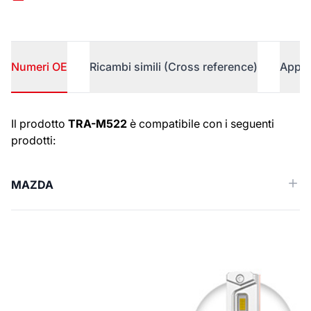
Numeri OE
Ricambi simili (Cross reference)
Appli
Numeri OE
Il prodotto
TRA-M522
è compatibile con i seguenti
prodotti:
MAZDA