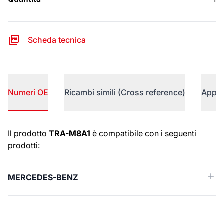
Scheda tecnica
Numeri OE
Ricambi simili (Cross reference)
Appli
Numeri OE
Il prodotto
TRA-M8A1
è compatibile con i seguenti
prodotti:
MERCEDES-BENZ