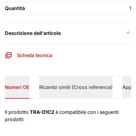
Quantità
1
Descrizione dell'articolo
Scheda tecnica
Numeri OE
Ricambi simili (Cross reference)
Appli
Numeri OE
Il prodotto
TRA-O1C2
è compatibile con i seguenti
prodotti: