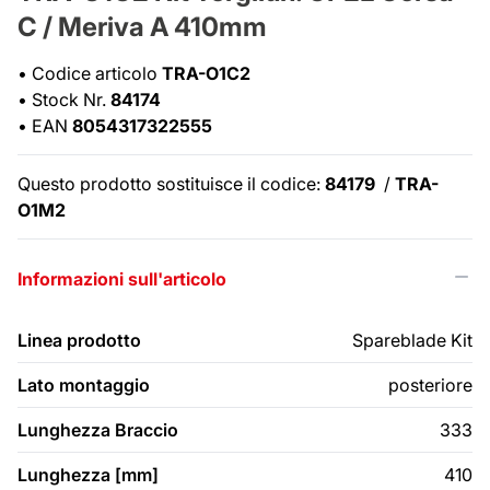
C / Meriva A 410mm
•
Codice articolo
TRA-O1C2
•
Stock Nr.
84174
•
EAN
8054317322555
Questo prodotto sostituisce il codice:
84179
/
TRA-
O1M2
Informazioni sull'articolo
Linea prodotto
Spareblade Kit
Lato montaggio
posteriore
Lunghezza Braccio
333
Lunghezza [mm]
410