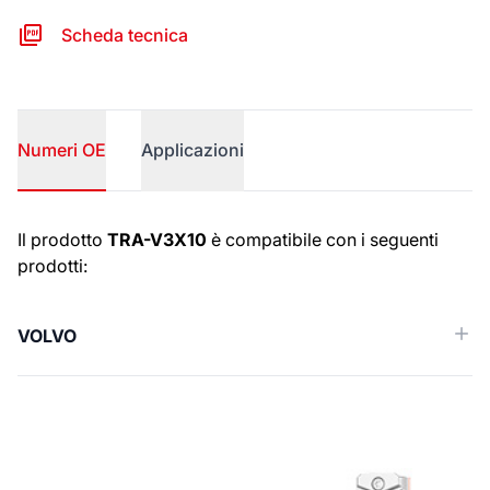
Scheda tecnica
Numeri OE
Applicazioni
Numeri OE
Il prodotto
TRA-V3X10
è compatibile con i seguenti
prodotti:
VOLVO