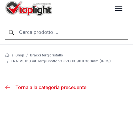
LANG
/
Shop
/
Bracci tergicristallo
/
TRA-V3X10 Kit Tergilunotto VOLVO XC90 II 360mm (1PCS)
Torna alla categoria precedente