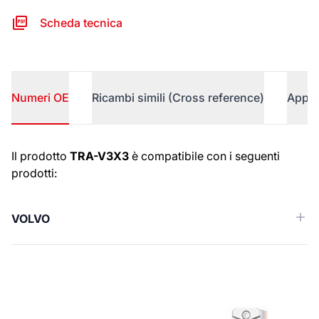
Scheda tecnica
Numeri OE
Ricambi simili (Cross reference)
Appli
Numeri OE
Il prodotto
TRA-V3X3
è compatibile con i seguenti
prodotti:
VOLVO