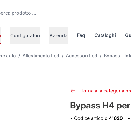
Faq
Cataloghi
Gu
i
Configuratori
Azienda
one auto
/
Allestimento Led
/
Accessori Led
/
Bypass - Int
Torna alla categoria p
Bypass H4 per 
•
Codice articolo
41620
•