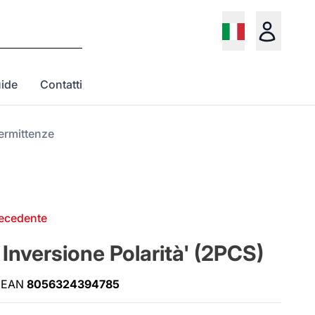
ide
Contatti
ermittenze
recedente
Inversione Polarità' (2PCS)
EAN
8056324394785