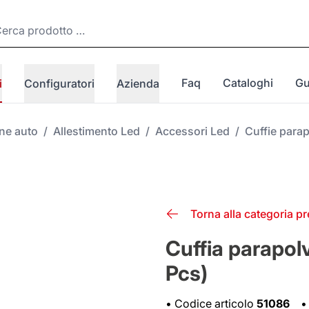
Faq
Cataloghi
Gu
i
Configuratori
Azienda
one auto
/
Allestimento Led
/
Accessori Led
/
Cuffie para
Torna alla categoria p
Cuffia parapol
Pcs)
•
Codice articolo
51086
•