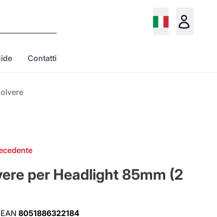
ide
Contatti
polvere
recedente
vere per Headlight 85mm (2
EAN
8051886322184