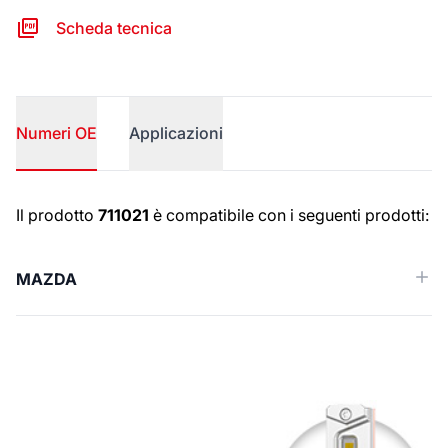
Scheda tecnica
Numeri OE
Applicazioni
Numeri OE
Il prodotto
711021
è compatibile con i seguenti prodotti:
MAZDA