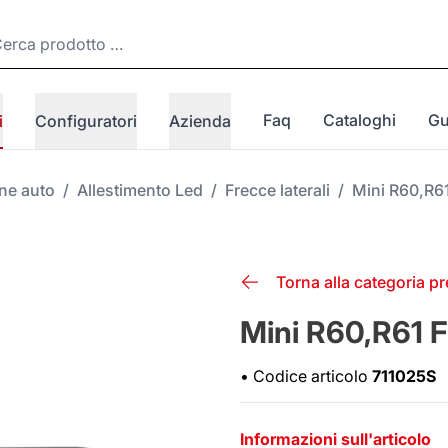
Faq
Cataloghi
Gu
i
Configuratori
Azienda
one auto
/
Allestimento Led
/
Frecce laterali
/
Mini R60,R61
Torna alla categoria p
Mini R60,R61 F
•
Codice articolo
711025S
Informazioni sull'articolo