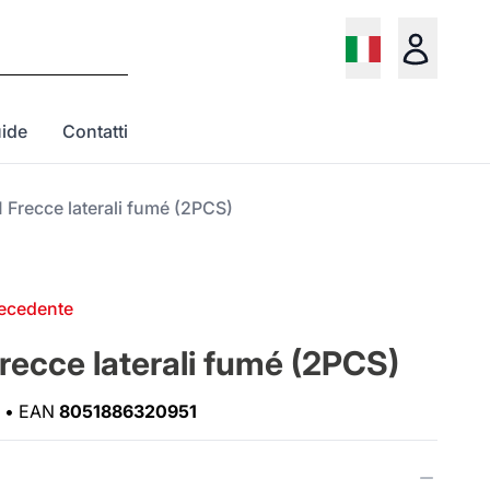
ide
Contatti
 Frecce laterali fumé (2PCS)
recedente
recce laterali fumé (2PCS)
•
EAN
8051886320951