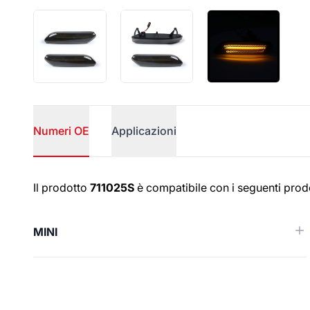
Numeri OE
Applicazioni
Numeri OE
Il prodotto
711025S
è compatibile con i seguenti prodo
MINI