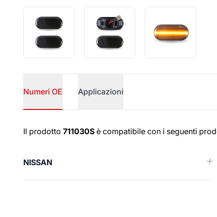
Numeri OE
Applicazioni
Numeri OE
Il prodotto
711030S
è compatibile con i seguenti prodo
NISSAN