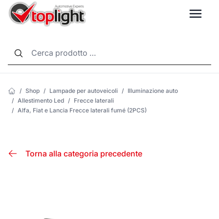
LANG
/
Shop
/
Lampade per autoveicoli
/
Illuminazione auto
/
Allestimento Led
/
Frecce laterali
/
Alfa, Fiat e Lancia Frecce laterali fumé (2PCS)
Torna alla categoria precedente