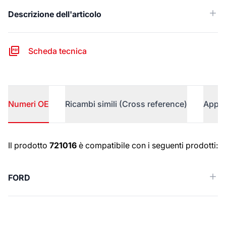
Descrizione dell'articolo
Scheda tecnica
Numeri OE
Ricambi simili (Cross reference)
Appli
Numeri OE
Il prodotto
721016
è compatibile con i seguenti prodotti:
FORD