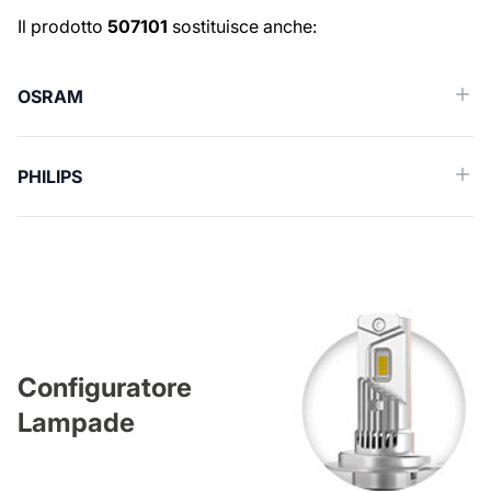
Ricambi simili (Cross reference)
Il prodotto
507101
sostituisce anche:
OSRAM
PHILIPS
Configuratore
Lampade