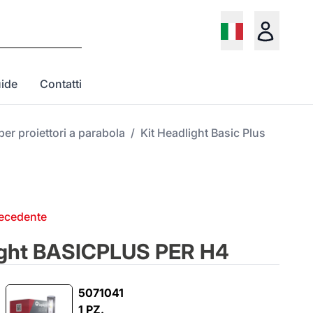
ide
Contatti
per proiettori a parabola
/
Kit Headlight Basic Plus
recedente
ight BASICPLUS PER H4
5071041
1 PZ.