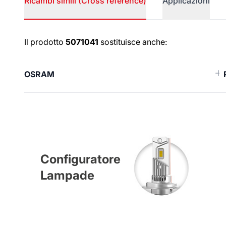
Ricambi simili (Cross reference)
Applicazioni
Ricambi simili (Cross reference
Il prodotto
5071041
sostituisce anche:
OSRAM
Configuratore
Lampade