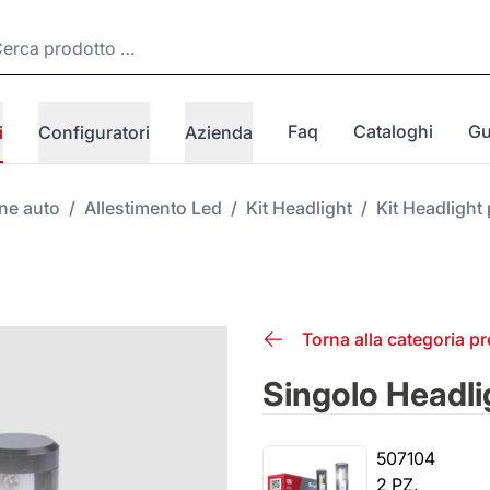
Faq
Cataloghi
Gu
i
Configuratori
Azienda
one auto
/
Allestimento Led
/
Kit Headlight
/
Kit Headlight 
Torna alla categoria p
Singolo Headl
507104
2 PZ.