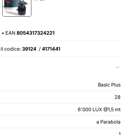
•
EAN
8054317324221
il codice:
39124
/
4171441
Basic Plus
28
6'000 LUX @1,5 mt
a Parabola
1