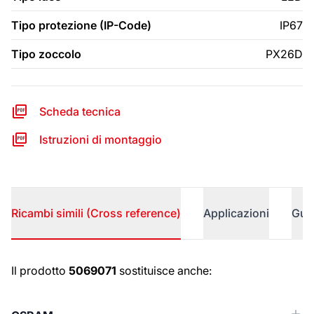
Tipo protezione (IP-Code)
IP67
Tipo zoccolo
PX26D
Scheda tecnica
Istruzioni di montaggio
Ricambi simili (Cross reference)
Applicazioni
Gui
Ricambi simili (Cross reference)
Il prodotto
5069071
sostituisce anche: