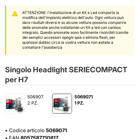
ATTENZIONE: l'installazione di un Kit a Led comporta la
modifica dell'impianto elettrico dell'auto. Ogni vettura può
dare risultati diversi e su alcune vetture possono comparire
delle anomalie anche installando un Kit a led con canbus
integrato. Queste anomalie sono facilmente risolvibili tramite
dei semplici accessori spegni spia o elimina flash, per
qualsiasi dubbio circa la vostra vettura non esitate a
contattare l'assistenza
Singolo Headlight SERIECOMPACT
per H7
506907
5069071
2 PZ.
1 PZ.
•
Codice articolo
5069071
•
EAN
8057587710817