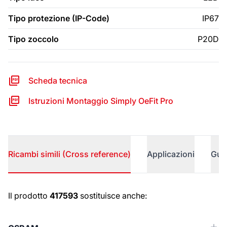
Tipo protezione (IP-Code)
IP67
Tipo zoccolo
P20D
Scheda tecnica
Istruzioni Montaggio Simply OeFit Pro
Ricambi simili (Cross reference)
Applicazioni
Gui
Ricambi simili (Cross reference)
Il prodotto
417593
sostituisce anche: