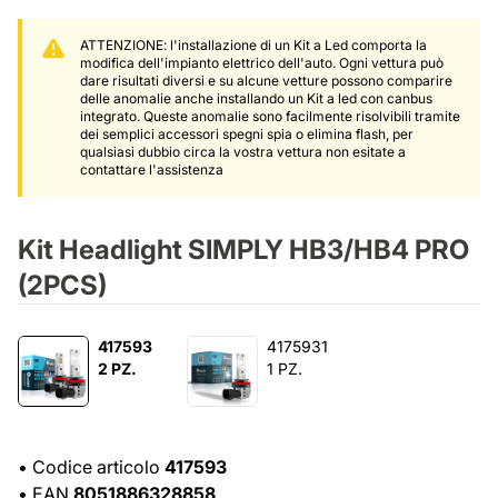
ATTENZIONE: l'installazione di un Kit a Led comporta la
modifica dell'impianto elettrico dell'auto. Ogni vettura può
dare risultati diversi e su alcune vetture possono comparire
delle anomalie anche installando un Kit a led con canbus
integrato. Queste anomalie sono facilmente risolvibili tramite
dei semplici accessori spegni spia o elimina flash, per
qualsiasi dubbio circa la vostra vettura non esitate a
contattare l'assistenza
Kit Headlight SIMPLY HB3/HB4 PRO
(2PCS)
417593
4175931
2 PZ.
1 PZ.
•
Codice articolo
417593
•
EAN
8051886328858