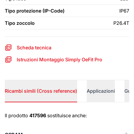
Tipo protezione (IP-Code)
IP67
Tipo zoccolo
P26.4T
Scheda tecnica
Istruzioni Montaggio Simply OeFit Pro
Ricambi simili (Cross reference)
Applicazioni
Gui
Ricambi simili (Cross reference)
Il prodotto
417596
sostituisce anche: