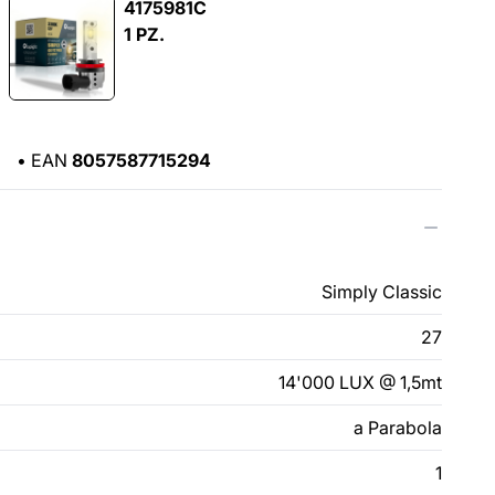
4175981C
1 PZ.
•
EAN
8057587715294
Simply Classic
27
14'000 LUX @ 1,5mt
a Parabola
1