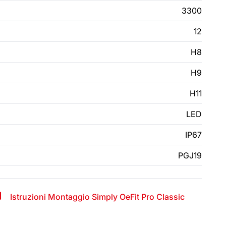
3300
12
H8
H9
H11
LED
IP67
PGJ19
Istruzioni Montaggio Simply OeFit Pro Classic