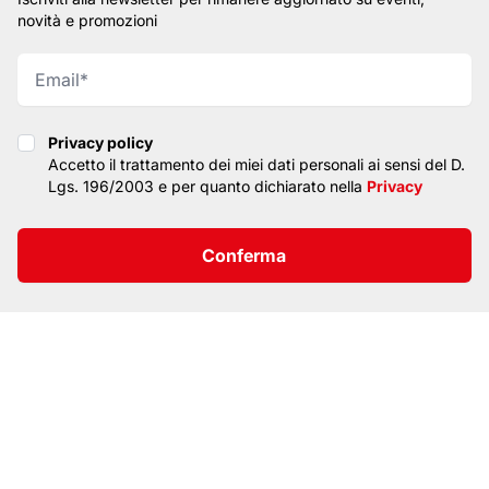
novità e promozioni
Privacy policy
Privacy policy
Accetto il trattamento dei miei dati personali ai sensi del D.
Lgs. 196/2003 e per quanto dichiarato nella
Privacy
Conferma
SITEMAP
PRIVACY
CONTATTI
© CopyRight 2026. All rights reserved. TOP LIGHT
ITALIA SRL