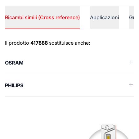
Ricambi simili (Cross reference)
Applicazioni
Gui
Ricambi simili (Cross reference)
Il prodotto
417888
sostituisce anche:
OSRAM
PHILIPS