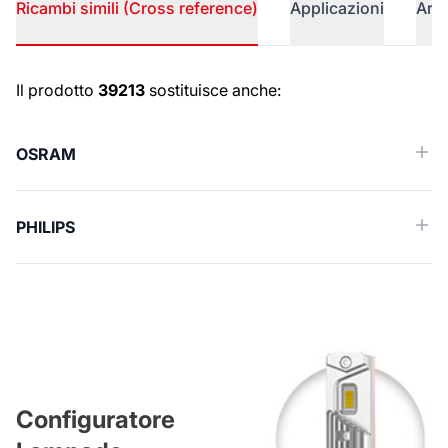
Ricambi simili (Cross reference)
Applicazioni
Arti
Ricambi simili (Cross reference)
Il prodotto
39213
sostituisce anche:
OSRAM
PHILIPS
Configuratore