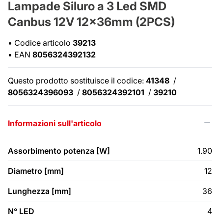
Lampade Siluro a 3 Led SMD
Canbus 12V 12x36mm (2PCS)
•
Codice articolo
39213
•
EAN
8056324392132
Questo prodotto sostituisce il codice:
41348
/
8056324396093
/
8056324392101
/
39210
Informazioni sull'articolo
Assorbimento potenza [W]
1.90
Diametro [mm]
12
Lunghezza [mm]
36
N° LED
4