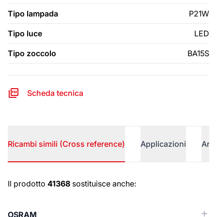
Tipo lampada
P21W
Tipo luce
LED
Tipo zoccolo
BA15S
Scheda tecnica
Ricambi simili (Cross reference)
Applicazioni
Arti
Ricambi simili (Cross reference)
Il prodotto
41368
sostituisce anche:
OSRAM