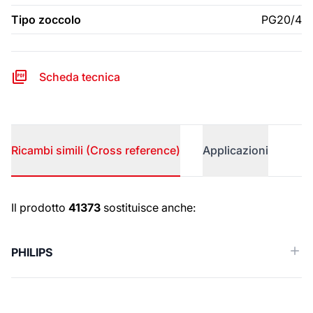
Tipo zoccolo
PG20/4
Scheda tecnica
Ricambi simili (Cross reference)
Applicazioni
Ricambi simili (Cross reference)
Il prodotto
41373
sostituisce anche:
PHILIPS