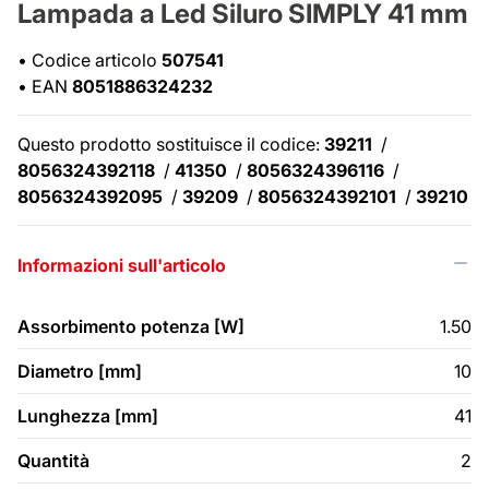
Lampada a Led Siluro SIMPLY 41 mm
•
Codice articolo
507541
•
EAN
8051886324232
Questo prodotto sostituisce il codice:
39211
/
8056324392118
/
41350
/
8056324396116
/
8056324392095
/
39209
/
8056324392101
/
39210
Informazioni sull'articolo
Assorbimento potenza [W]
1.50
Diametro [mm]
10
Lunghezza [mm]
41
Quantità
2