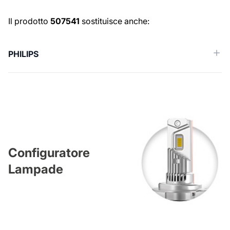
Ricambi simili (Cross reference)
Il prodotto
507541
sostituisce anche:
PHILIPS
Configuratore
Lampade