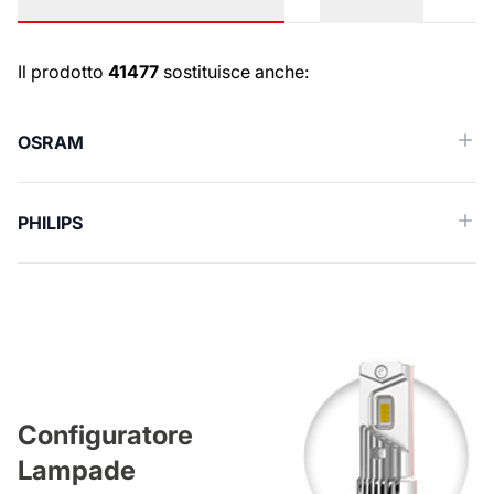
Ricambi simili (Cross reference)
Il prodotto
41477
sostituisce anche:
OSRAM
PHILIPS
Configuratore
Lampade