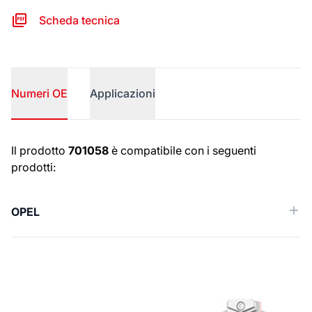
Scheda tecnica
Numeri OE
Applicazioni
Numeri OE
Il prodotto
701058
è compatibile con i seguenti
prodotti:
OPEL