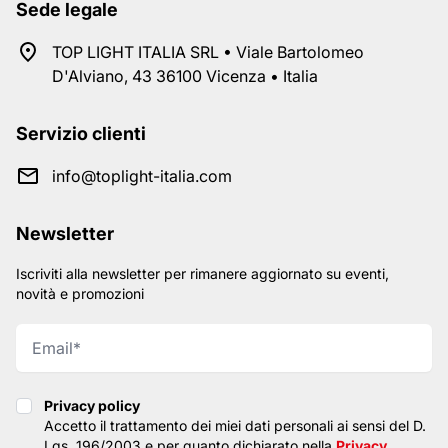
Sede legale
TOP LIGHT ITALIA SRL • Viale Bartolomeo
D'Alviano, 43 36100 Vicenza • Italia
Servizio clienti
info@toplight-italia.com
Newsletter
Iscriviti alla newsletter per rimanere aggiornato su eventi,
novità e promozioni
Privacy policy
Privacy policy
Accetto il trattamento dei miei dati personali ai sensi del D.
Lgs. 196/2003 e per quanto dichiarato nella
Privacy