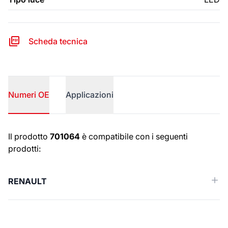
Scheda tecnica
Numeri OE
Applicazioni
Numeri OE
Il prodotto
701064
è compatibile con i seguenti
prodotti:
RENAULT