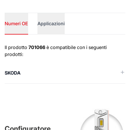
Numeri OE
Applicazioni
Numeri OE
Il prodotto
701066
è compatibile con i seguenti
prodotti:
SKODA
Configuratore