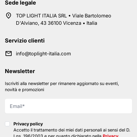
Sede legale
TOP LIGHT ITALIA SRL • Viale Bartolomeo
D'Alviano, 43 36100 Vicenza • Italia
Servizio clienti
info@toplight-italia.com
Newsletter
Iscriviti alla newsletter per rimanere aggiornato su eventi,
novità e promozioni
Privacy policy
Privacy policy
Accetto il trattamento dei miei dati personali ai sensi del D.
Lgs. 196/2003 e per quanto dichiarato nella
Privacy