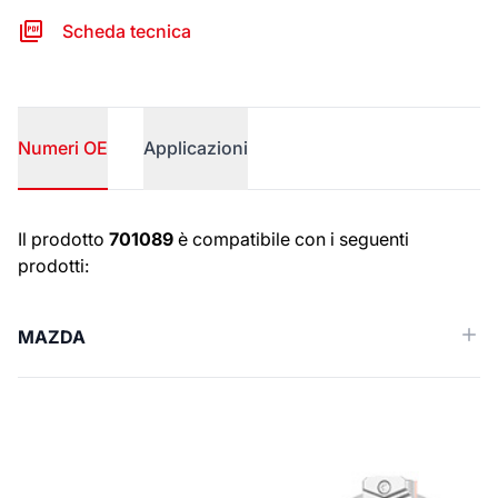
Scheda tecnica
Numeri OE
Applicazioni
Numeri OE
Il prodotto
701089
è compatibile con i seguenti
prodotti:
MAZDA