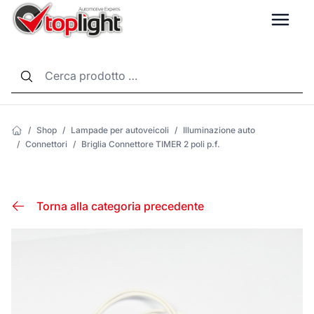
LANG
/
Shop
/
Lampade per autoveicoli
/
Illuminazione auto
/
Connettori
/
Briglia Connettore TIMER 2 poli p.f.
Torna alla categoria precedente