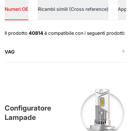
Numeri OE
Ricambi simili (Cross reference)
Appli
Numeri OE
Il prodotto
40814
è compatibile con i seguenti prodotti:
VAG
Configuratore
Lampade