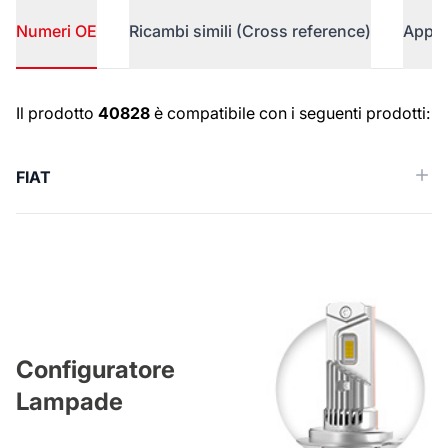
Numeri OE
Ricambi simili (Cross reference)
Appli
Numeri OE
Il prodotto
40828
è compatibile con i seguenti prodotti:
FIAT
Configuratore
Lampade