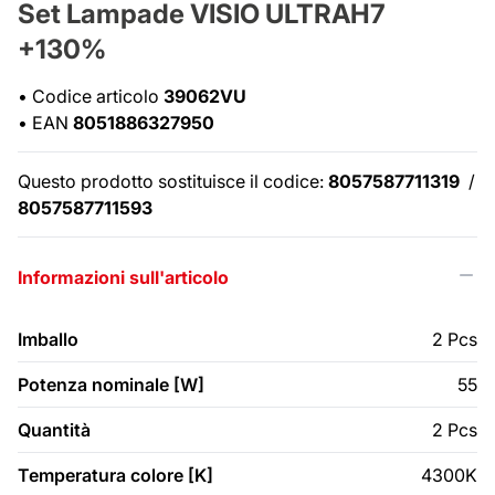
Set Lampade VISIO ULTRAH7
+130%
•
Codice articolo
39062VU
•
EAN
8051886327950
Questo prodotto sostituisce il codice:
8057587711319
/
8057587711593
Informazioni sull'articolo
Imballo
2 Pcs
Potenza nominale [W]
55
Quantità
2 Pcs
Temperatura colore [K]
4300K