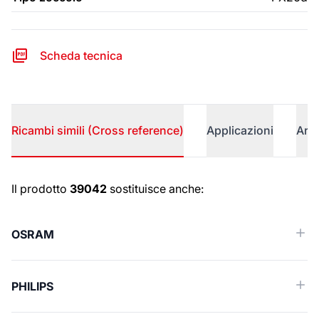
Scheda tecnica
Ricambi simili (Cross reference)
Applicazioni
Arti
Ricambi simili (Cross reference)
Il prodotto
39042
sostituisce anche:
OSRAM
PHILIPS