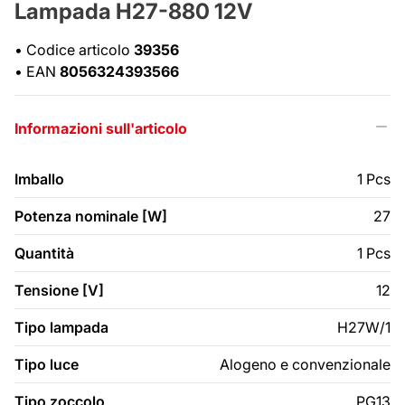
Lampada H27-880 12V
•
Codice articolo
39356
•
EAN
8056324393566
Informazioni sull'articolo
Imballo
1 Pcs
Potenza nominale [W]
27
Quantità
1 Pcs
Tensione [V]
12
Tipo lampada
H27W/1
Tipo luce
Alogeno e convenzionale
Tipo zoccolo
PG13