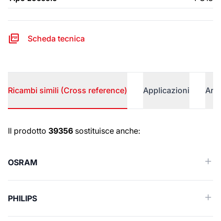
Scheda tecnica
Ricambi simili (Cross reference)
Applicazioni
Arti
Ricambi simili (Cross reference)
Il prodotto
39356
sostituisce anche:
OSRAM
PHILIPS