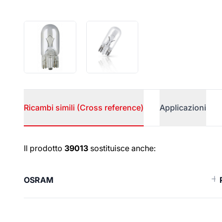
Ricambi simili (Cross reference)
Applicazioni
Ricambi simili (Cross reference
Il prodotto
39013
sostituisce anche:
OSRAM