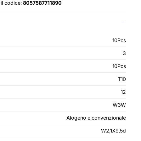
il codice:
8057587711890
10Pcs
3
10Pcs
T10
12
W3W
Alogeno e convenzionale
W2,1X9,5d