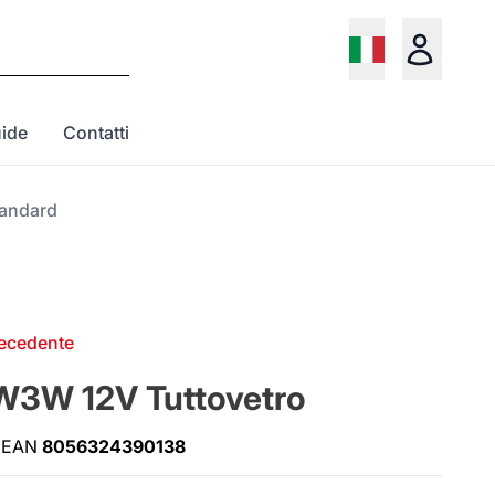
ide
Contatti
andard
recedente
W3W 12V Tuttovetro
EAN
8056324390138