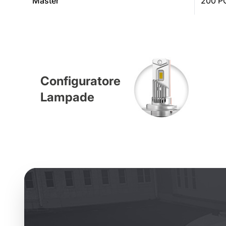
Master
200 P
Configuratore
Lampade