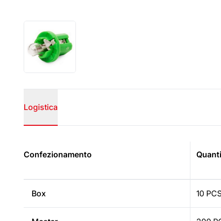
Logistica
LANG_PRODUCTS_LOGISTIC
Confezionamento
Quanti
Box
10 PC