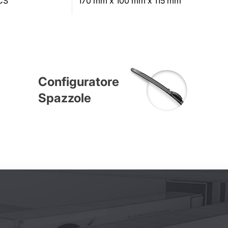
CS
170 mm x 100 mm x 115 mm
Configuratore
Spazzole