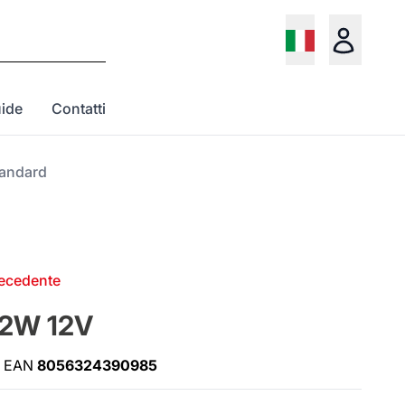
ide
Contatti
andard
recedente
2W 12V
EAN
8056324390985