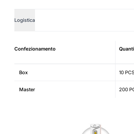
Logistica
LANG_PRODUCTS_LOGISTIC
Confezionamento
Quanti
Box
10 PC
Master
200 P