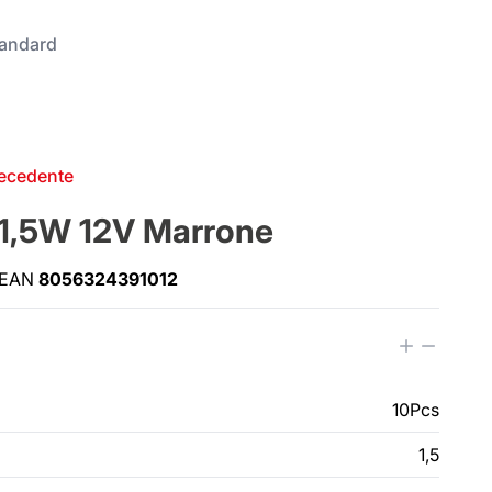
andard
recedente
1,5W 12V Marrone
EAN
8056324391012
10Pcs
1,5