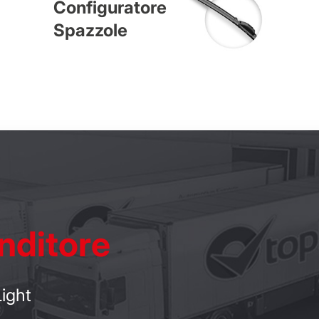
Configuratore
Spazzole
nditore
ight