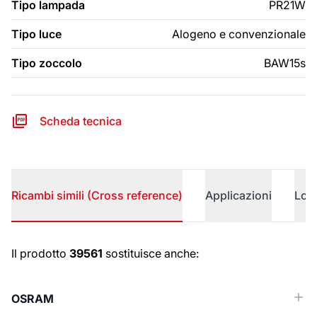
Tipo lampada
PR21W
Tipo luce
Alogeno e convenzionale
Tipo zoccolo
BAW15s
Scheda tecnica
Ricambi simili (Cross reference)
Applicazioni
Logi
Ricambi simili (Cross reference)
Il prodotto
39561
sostituisce anche:
OSRAM