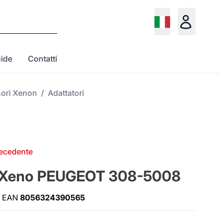
ide
Contatti
ori Xenon
/
Adattatori
recedente
it Xeno PEUGEOT 308-5008
EAN
8056324390565