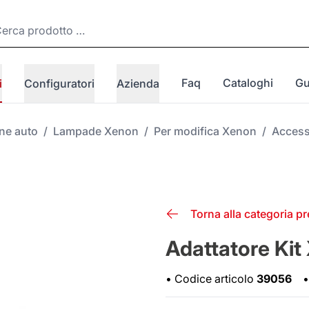
Faq
Cataloghi
Gu
i
Configuratori
Azienda
one auto
/
Lampade Xenon
/
Per modifica Xenon
/
Access
Torna alla categoria p
Adattatore K
•
Codice articolo
39056
•