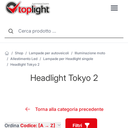
LANG
/
Shop
/
Lampade per autoveicoli
/
Illuminazione moto
/
Allestimento Led
/
Lampade per Headlight singole
/
Headlight Tokyo 2
Headlight Tokyo 2
Torna alla categoria precedente
Ordina
Codice: [A → Z]
Filtri